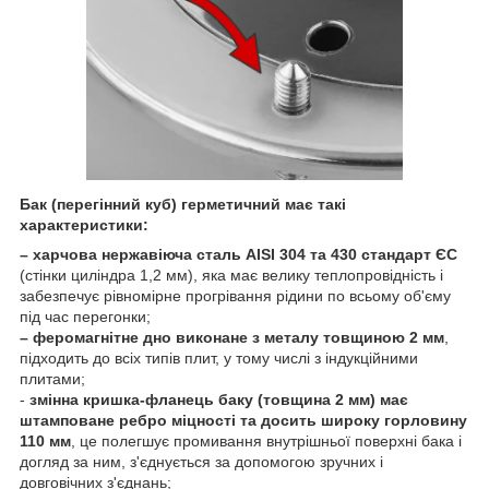
Бак (перегінний куб) герметичний має такі
характеристики:
– харчова нержавіюча сталь AISI 304 та 430 стандарт ЄС
(стінки циліндра 1,2 мм), яка має велику теплопровідність і
забезпечує рівномірне прогрівання рідини по всьому об'єму
під час перегонки;
– феромагнітне дно виконане з металу товщиною 2 мм
,
підходить до всіх типів плит, у тому числі з індукційними
плитами;
-
змінна кришка-фланець баку (товщина 2 мм)
має
штамповане ребро міцності та досить широку горловину
110 мм
, це полегшує промивання внутрішньої поверхні бака і
догляд за ним, з'єднується за допомогою зручних і
довговічних з'єднань;