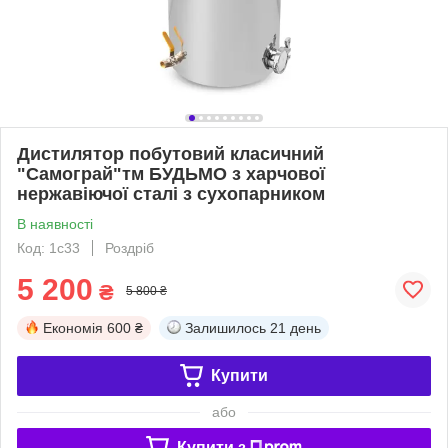
Дистилятор побутовий класичний
"Самограй"тм БУДЬМО з харчової
нержавіючої сталі з сухопарником
В наявності
Код: 1с33
Роздріб
5 200
₴
5 800 ₴
Економія
600 ₴
Залишилось
21 день
Купити
або
Купити з