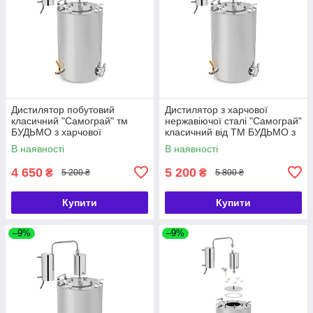
Дистилятор побутовий
Дистилятор з харчової
класичний "Самограй" тм
нержавіючої сталі "Самограй"
БУДЬМО з харчової
класичний від ТМ БУДЬМО з
нержавіючої сталі з
сухопарником і перегінним
В наявності
В наявності
сухопарником
кубом
4 650
5 200
₴
₴
5 200 ₴
5 800 ₴
Купити
Купити
–9%
–9%