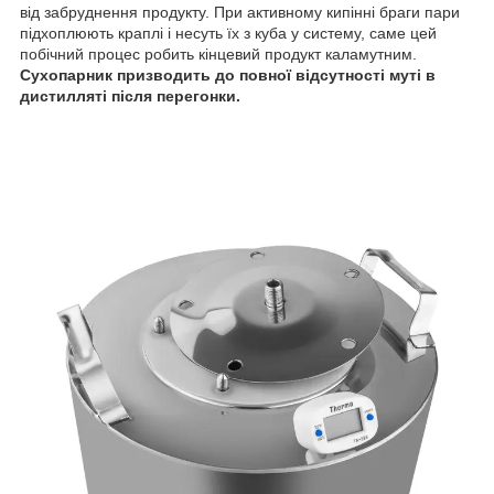
від забруднення продукту. При активному кипінні браги пари
підхоплюють краплі і несуть їх з куба у систему, саме цей
побічний процес робить кінцевий продукт каламутним.
Сухопарник призводить до повної відсутності муті в
дистилляті після перегонки.