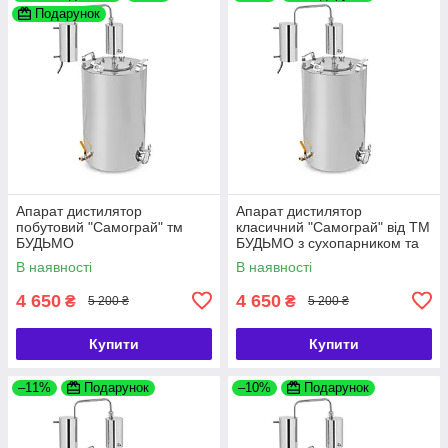
Подарунок
Апарат дистилятор
Апарат дистилятор
побутовий "Самограй" тм
класичний "Самограй" від ТМ
БУДЬМО
БУДЬМО з сухопарником та
перегінним кубом на 22 літри
В наявності
В наявності
4 650
4 650
₴
₴
5 200 ₴
5 200 ₴
Купити
Купити
–11%
Подарунок
–10%
Подарунок