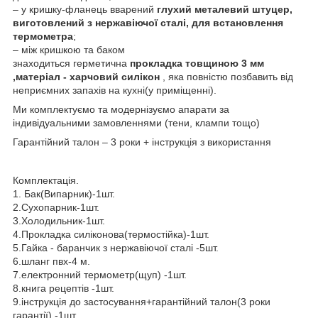
– у кришку-фланець вварений
глухий металевий штуцер,
виготовлений з нержавіючої сталі, для встановлення
термометра
;
– між кришкою та баком
знаходиться герметична
прокладка товщиною 3 мм
,матеріал - харчовий силікон
, яка повністю позбавить від
неприємних запахів на кухні(у приміщенні).
Ми комплектуємо та модернізуємо апарати за
індивідуальними замовленнями (тени, клампи тощо)
Гарантійний талон – 3 роки + інструкція з використання
Комплектація.
1. Бак(Випарник)-1шт.
2.Сухопарник-1шт.
3.Холодильник-1шт.
4.Прокладка силіконова(термостійка)-1шт.
5.Гайка - баранчик з нержавіючої сталі -5шт.
6.шланг пвх-4 м.
7.електронний термометр(щуп) -1шт.
8.книга рецептів -1шт.
9.інструкція до застосування+гарантійний талон(3 роки
гарантії) -1шт.