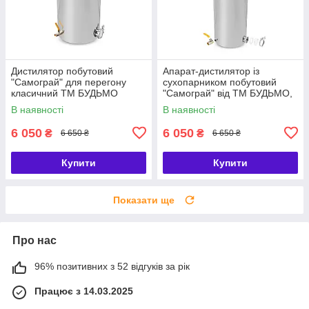
Дистилятор побутовий
Апарат-дистилятор із
"Самограй" для перегону
сухопарником побутовий
класичний ТМ БУДЬМО
"Самограй" від ТМ БУДЬМО,
нержавіюча сталь із
з перегінним кубом
В наявності
В наявності
сухопарником класичний
6 050
6 050
₴
₴
6 650 ₴
6 650 ₴
Купити
Купити
Показати ще
Про нас
96% позитивних з 52 відгуків за рік
Працює з 14.03.2025