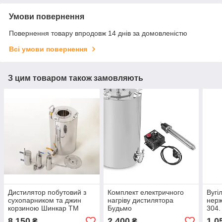
Умови повернення
Повернення товару впродовж 14 днів за домовленістю
Всі умови повернення
З цим товаром також замовляють
Дистилятор побутовий з
Комплект електричного
Вугі
сухопарником та джин
нагріву дистилятора
нерж
корзиною Шинкар ТМ
Будьмо
304.
БУДЬМО, апарат для
8 150
2 400
1 0
₴
₴