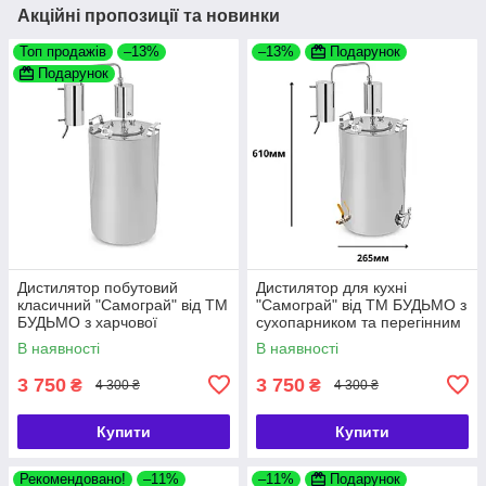
Акційні пропозиції та новинки
Топ продажів
–13%
–13%
Подарунок
Подарунок
Дистилятор побутовий
Дистилятор для кухні
класичний "Самограй" від ТМ
"Самограй" від ТМ БУДЬМО з
БУДЬМО з харчової
сухопарником та перегінним
нержавіючої сталі із
кубом нержавіюча сталь
В наявності
В наявності
сухопарником
3 750
3 750
₴
₴
4 300 ₴
4 300 ₴
Купити
Купити
Рекомендовано!
–11%
–11%
Подарунок