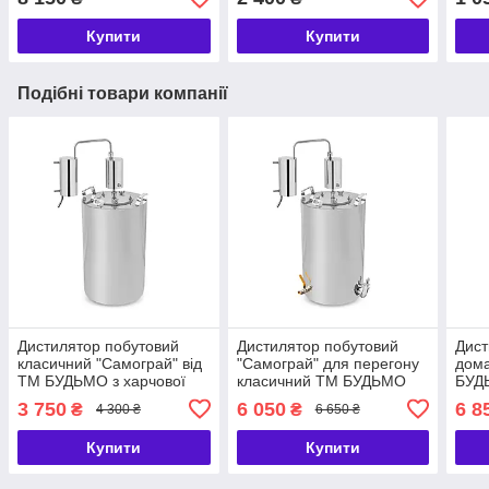
перегону нержавіюча
сталь
Купити
Купити
Подібні товари компанії
Дистилятор побутовий
Дистилятор побутовий
Дист
класичний "Самограй" від
"Самограй" для перегону
дома
ТМ БУДЬМО з харчової
класичний ТМ БУДЬМО
БУДЬ
нержавіючої сталі із
нержавіюча сталь із
нерж
3 750
6 050
6 8
₴
₴
4 300 ₴
6 650 ₴
сухопарником
сухопарником класичний
холо
сух
Купити
Купити