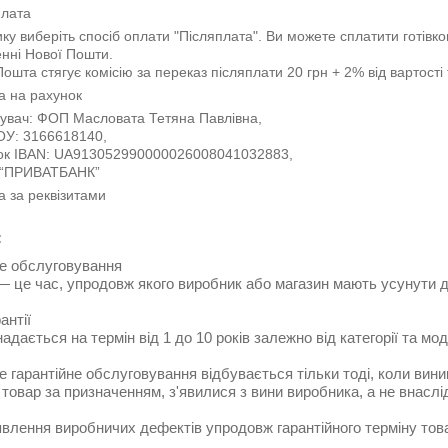
плата
ку виберіть спосіб оплати "Післяплата". Ви можете сплатити готівко
енні Нової Пошти.

ошта стягує комісію за переказ післяплати 20 грн + 2% від вартості 
а на рахунок
увач: ФОП Масловата Тетяна Павлівна, 

У: 3166618140, 

ок IBAN: UA913052990000026008041032883, 

 “ПРИВАТБАНК”
 за реквізитами
:
не обслуговування
— це час, упродовж якого виробник або магазин мають усунути д
антії
надається на термін від 1 до 10 років залежно від категорії та мод
 гарантійне обслуговування відбувається тільки тоді, коли вини
товар за призначенням, з'явилися з вини виробника, а не внасл
явлення виробничих дефектів упродовж гарантійного терміну това