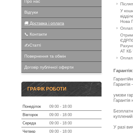
Про нас
Після
У коши
Відгуки
відділ
Нова П
🚚 Доставка і оплата
Оплат
📞 Контакти
Отрим
ЄДРПО
✍️Статті
Рахун
АТ КБ
Повернення та обмін
Оплата
Договір публічної оферти
Гарантія
Гарантій
Гарантія 
ГРАФІК РОБОТИ
умови гар
Гарантія 
Понеділок
09:00
18:00
Безплатне
Вівторок
09:00
18:00
куплений 
Середа
09:00
18:00
У разі ви
Четвер
09:00
18:00