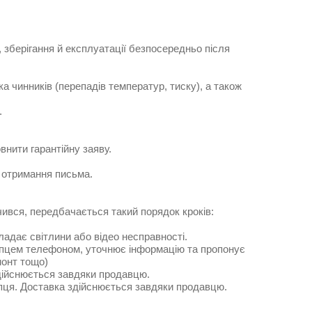
, зберігання й експлуатації безпосередньо після
а чинників (перепадів температур, тиску), а також
.
внити гарантійну заяву.
у отримання письма.
нчився, передбачається такий порядок кроків:
ладає світлини або відео несправності.
купцем телефоном, уточнює інформацію та пропонує
монт тощо)
дійснюється завдяки продавцю.
упця. Доставка здійснюється завдяки продавцю.