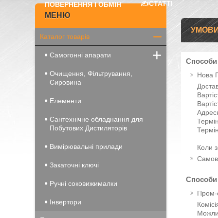
✍️СТАТТІ
ПОВЕРНЕННЯ І ОБМІН
УМОВИ
Каталог товарів
Самогонні апарати
Способи
Очищення, Фільтрування,
Нова 
Сировина
Достав
Вартіс
Елементи
Вартіс
Адресн
Сантехнічне обладнання для
Термін
Побутових Дистиляторів
Термін
Вимірювальні прилади
Коли з
Самов
Закаточні ключі
Способи
Ручні соковижималки
Пром-
Інвертори
Комісі
Можлив