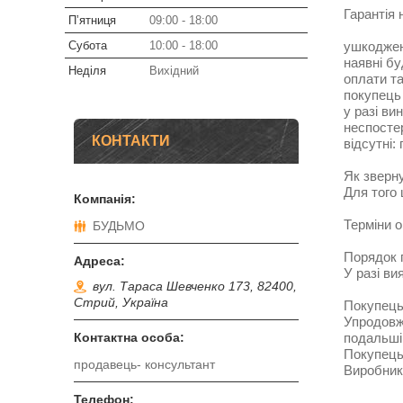
Гарантія 
Пʼятниця
09:00
18:00
Субота
10:00
18:00
ушкоджен
наявні бу
Неділя
Вихідний
оплати т
покупець
у разі ви
неспосте
КОНТАКТИ
відсутні:
Як зверн
Для того 
Терміни о
БУДЬМО
Порядок 
У разі ви
вул. Тараса Шевченко 173, 82400,
Стрий, Україна
Покупець 
Упродовж
подальші 
Покупець
продавець- консультант
Виробник