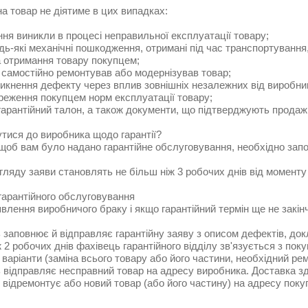
на товар не діятиме в цих випадках:
ня виникли в процесі неправильної експлуатації товару;
дь-які механічні пошкодження, отримані під час транспортування
а отримання товару покупцем;
 самостійно ремонтував або модернізував товар;
никнення дефекту через вплив зовнішніх незалежних від виробник
реження покупцем норм експлуатації товару;
 гарантійний талон, а також документи, що підтверджують продаж
утися до виробника щодо гарантії?
щоб вам було надано гарантійне обслуговування, необхідно запо
гляду заяви становлять не більш ніж 3 робочих днів від момент
гарантійного обслуговування
явлення виробничого браку і якщо гарантійний термін ще не закі
заповнює й відправляє гарантійну заяву з описом дефектів, док
 2 робочих днів фахівець гарантійного відділу зв'язується з по
варіанти (заміна всього товару або його частини, необхідний ре
 відправляє несправний товар на адресу виробника. Доставка з
 відремонтує або новий товар (або його частину) на адресу пок