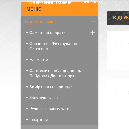
✍️СТАТТІ
ПОВЕРНЕННЯ І ОБМІН
ВІДГУ
Каталог товарів
Самогонні апарати
Очищення, Фільтрування,
Сировина
Елементи
Сантехнічне обладнання для
Побутових Дистиляторів
Вимірювальні прилади
Закаточні ключі
Ручні соковижималки
Інвертори