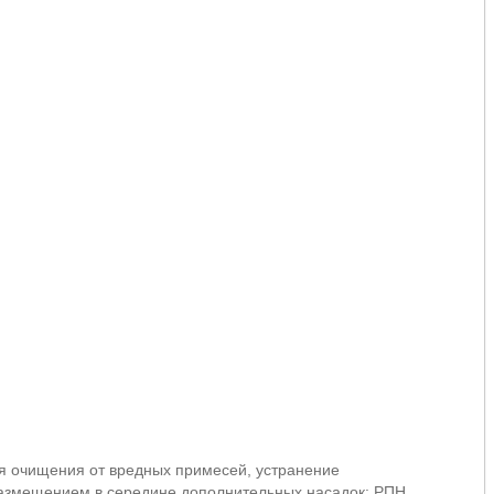
для очищения от вредных примесей, устранение
 размещением в середине дополнительных насадок: РПН