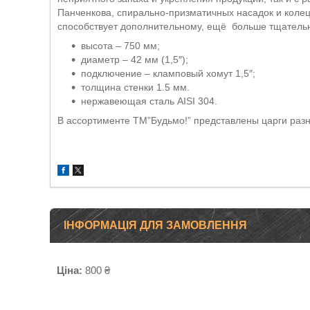
Панченкова, спирально-призматичных насадок и колец
способствует дополнительному, ещё больше тщател
высота – 750 мм;
диаметр – 42 мм (1,5″);
подключение – кламповый хомут 1,5″;
толщина стенки 1.5 мм.
нержавеющая сталь AISI 304.
В ассортименте ТМ”Будьмо!” представлены царги раз
ІНФОРМАЦІЯ ДЛЯ ЗАМОВЛЕННЯ
Ціна:
800 ₴