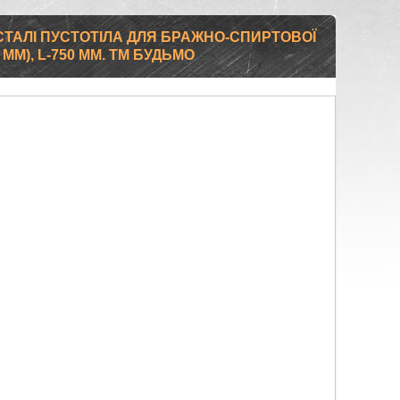
СТАЛІ ПУСТОТІЛА ДЛЯ БРАЖНО-СПИРТОВОЇ
ММ), L-750 ММ. ТМ БУДЬМО