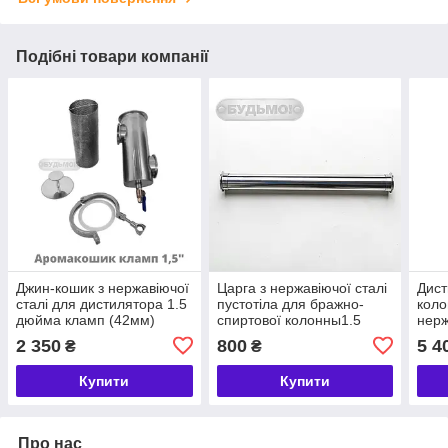
Подібні товари компанії
Джин-кошик з нержавіючої
Царга з нержавіючої сталі
Дист
сталі для дистилятора 1.5
пустотіла для бражно-
коло
дюйма кламп (42мм)
спиртової колонны1.5
нерж
Арома кошик тм БУДЬМО
дюйма (42 мм), L-750 мм.
(дюй
2 350
800
5 4
₴
₴
тм БУДЬМО
комп
Купити
Купити
Про нас