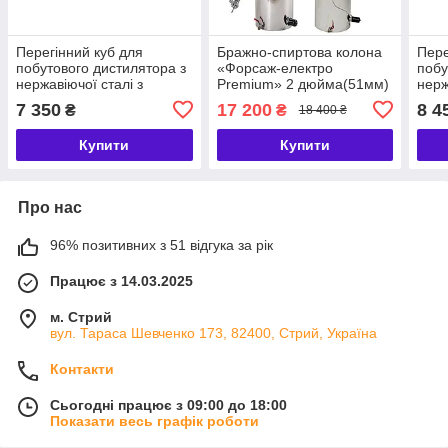
Перегінний куб для
Бражно-спиртова колона
Пере
побутового дистилятора з
«Форсаж-електро
побу
нержавіючої сталі з
Premium» 2 дюйма(51мм)
нерж
купольної кришкою
бак 43л.
купо
7 350
17 200
8 4
₴
₴
18 400 ₴
Будьмо
Буд
Купити
Купити
Про нас
96% позитивних з 51 відгука за рік
Працює з 14.03.2025
м. Стрий
вул. Тараса Шевченко 173, 82400, Стрий, Україна
Контакти
Сьогодні працює з 09:00 до 18:00
Показати весь графік роботи