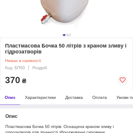
Пластмасова Бочка 50 літрів з краном зливу і
гідрозатворів
Немає в наявності
Код: БП50
Роздріб
370
₴
Опис
Характеристики
Доставка
Оплата
Умови п
Опис
Пластмасова Бочка 50 літрів. Оснащена краном зливу і
гідрозатворів для зручності зброджуванні сировини.