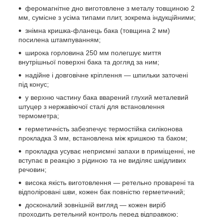
феромагнітне дно виготовлене з металу товщиною 2
мм, сумісне з усіма типами плит, зокрема індукційними;
знімна кришка-фланець бака (товщина 2 мм)
посилена штампуванням;
широка горловина 250 мм полегшує миття
внутрішньої поверхні бака та догляд за ним;
надійне і довговічне кріплення — шпильки заточені
під конус;
у верхню частину бака вварений глухий металевий
штуцер з нержавіючої сталі для встановлення
термометра;
герметичність забезпечує термостійка силіконова
прокладка 3 мм, встановлена між кришкою та баком;
прокладка усуває неприємні запахи в приміщенні, не
вступає в реакцію з рідиною та не виділяє шкідливих
речовин;
висока якість виготовлення — ретельно проварені та
відполіровані шви, кожен бак повністю герметичний;
досконалий зовнішній вигляд — кожен виріб
проходить ретельний контроль перед відправкою;