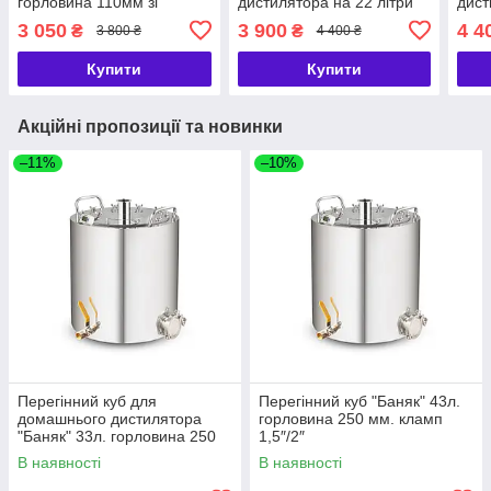
горловина 110мм зі
дистилятора на 22 літри
дист
штуцером різьбовим тм
горловина 110мм зі
горл
3 050
3 900
4 4
₴
₴
3 800 ₴
4 400 ₴
БУДЬМО
штуцером різьбовим ТМ
штуц
БУДЬМО
БУД
Купити
Купити
Акційні пропозиції та новинки
–11%
–10%
Перегінний куб для
Перегінний куб "Баняк" 43л.
домашнього дистилятора
горловина 250 мм. кламп
"Баняк" 33л. горловина 250
1,5″/2″
мм. кламп 1,5″/2″
В наявності
В наявності