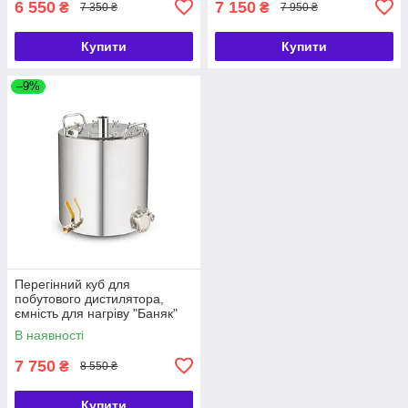
6 550
7 150
₴
₴
7 350 ₴
7 950 ₴
Купити
Купити
–9%
Перегінний куб для
побутового дистилятора,
ємність для нагріву "Баняк"
58л. горловина 250 мм.
В наявності
кламп 1,5″/2″
7 750
₴
8 550 ₴
Купити