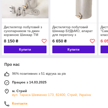
Дистилятор побутовий з
Дистилятор побутовий
Дист
сухопарником та джин
Шинкар БУДЬМО, апарат
"Сам
корзиною Шинкар ТМ
для перегону з
кла
БУДЬМО, апарат для
сухопарником та джин
нерж
8 150
6 650
6 0
₴
₴
перегону нержавіюча
кошиком нержавійка сталь
сухо
сталь
Купити
Купити
Про нас
96% позитивних з 51 відгука за рік
Працює з 14.03.2025
м. Стрий
вул. Тараса Шевченко 173, 82400, Стрий, Україна
Контакти