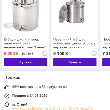
Куб для дистилятора,
Перегінний куб для
Пере
перегінний бак з
побутового дистилятора з
побу
нержавіючої сталі "Баняк"
нержавіючої сталі з
нерж
100л. горловина 250 мм.
купольної кришкою
купо
9 250
9 100
7 3
₴
₴
10 050 ₴
кламп 1,5″/2″ ТМ Будьмо
Будьмо
Буд
Купити
Купити
Про нас
96% позитивних з 51 відгука за рік
Працює з 14.03.2025
м. Стрий
вул. Тараса Шевченко 173, 82400, Стрий, Україна