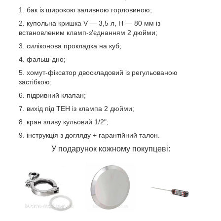
бак із широкою заливною горловиною;
купольна кришка V — 3,5 л, H — 80 мм із
встановленим кламп-з’єднанням 2 дюйми;
силіконова прокладка на куб;
фальш-дно;
хомут-фіксатор двоскладовий із регульованою
застібкою;
підривний клапан;
вихід під ТЕН із клампа 2 дюйми;
кран зливу кульовий 1/2";
інструкція з догляду + гарантійний талон.
У подарунок кожному покупцеві: