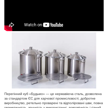
Перегінний куб «Будьмо» — це нержавіюча сталь, дозволена
за стандартом ЄС для харчової промисловості, добротне
виробництво, ретельно проварені та відполіровані шви, повна
герметичність, зручність у використанні, довговічність і гідний