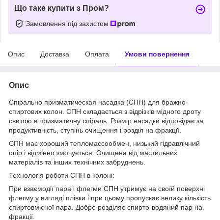
Що таке купити з Пром?
Замовлення під захистом
Опис
Доставка
Оплата
Умови повернення
Опис
Спірально призматическая насадка (СПН) для бражно-
спиртових колон. СПН складається з відрізків мідного дроту
свитою в призматичну спіраль. Розмір насадки відповідає за
продуктивність, ступінь очищення і розділ на фракції.
СПН має хороший тепломассообмен, низький гідравлічний
опір і відмінно змочується. Очищена від мастильних
матеріалів та інших технічних забруднень.
Технологія роботи СПН в колоні:
При взаємодії пара і флегми СПН утримує на своїй поверхні
флегму у вигляді плівки і при цьому пропускає велику кількість
спиртовмісної пара. Добре розділяє спирто-водяний пар на
фракції.