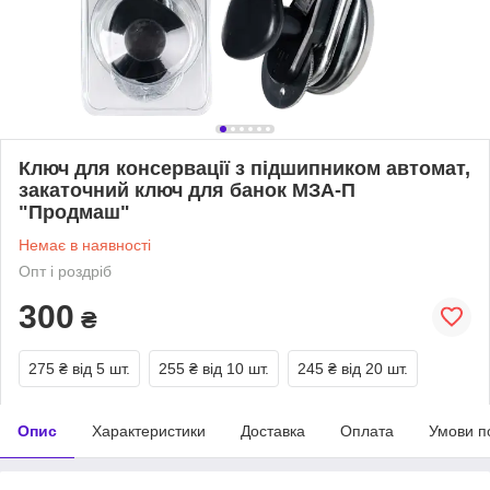
Ключ для консервації з підшипником автомат,
закаточний ключ для банок МЗА-П
"Продмаш"
Немає в наявності
Опт і роздріб
300
₴
275 ₴
від 5 шт.
255 ₴
від 10 шт.
245 ₴
від 20 шт.
Опис
Характеристики
Доставка
Оплата
Умови п