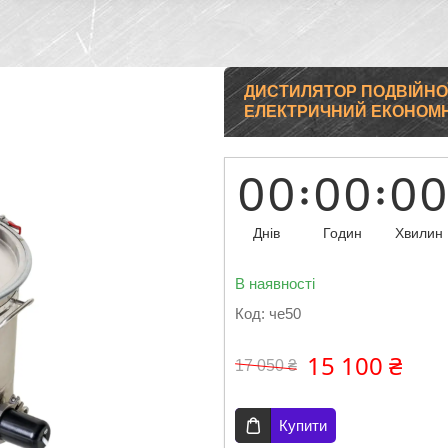
ДИСТИЛЯТОР ПОДВІЙНОЇ
ЕЛЕКТРИЧНИЙ ЕКОНОМНИЙ
0
0
0
0
0
0
Днів
Годин
Хвилин
В наявності
Код:
че50
15 100 ₴
17 050 ₴
Купити