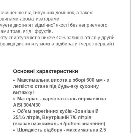
 очищенню від сивушних домішок, а також
човинами-ароматизаторами
имуєте дистилят відмінної якості без неприємного
ми трав, ягід і фруктів.
ляту спиртуозністю нижче 40% залишаються у другій
 фракції дистиляту можна відбирати і через перший і
Основні характеристики
Максимальна висота в зборі 600 мм - з
легкістю стане під будь-яку кухонну
витяжку!
Матеріал - харчова сталь нержавіюча
AISI 304/430
Об'єм перегінних кубів -Зовнішній
25/16 літрів, Внутрішній 7/6 літрів
(вказані максимальні/робочі значення)
Швидкість відбору - максимальна 2,5