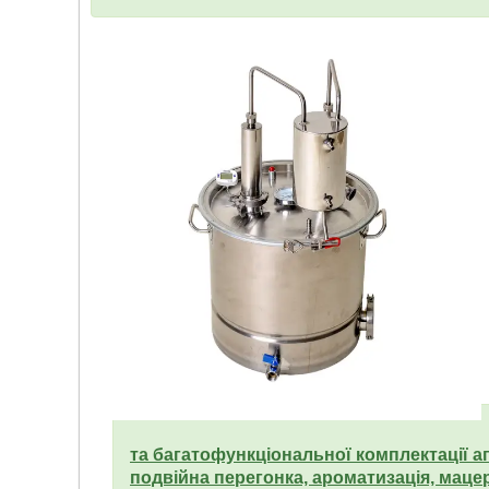
та багатофункціональної комплектації а
подвійна перегонка, ароматизація, маце