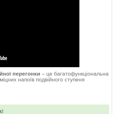
ної перегонки
– це багатофункціональна
іцних напоїв подвійного ступеня
є!