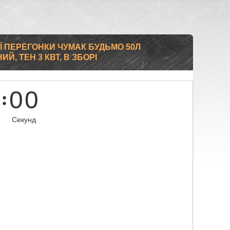
 ПЕРЕГОНКИ ЧУМАК БУДЬМО 50Л
, ТЕН 3 КВТ, В ЗБОРІ
0
0
Секунд