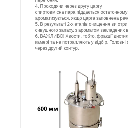
перегонки.
4. Проходячи через другу царгу,
спиртовмісна пара піддається остаточному
ароматизується, якщо царга заповнена ре
5. В результаті 2-х етапів очищення ви отр
сивушного запаху, з ароматом закладених ва
6. ВАЖЛИВО! Хвости, тобто. фракції дисти
камері та не потрапляють у відбір. Головні
через другий контур.