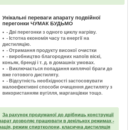
Унікальні переваги апарату подвійної
перегонки ЧУМАК БУДЬМО
- Дві перегонки з одного циклу нагріву.
- Істотна економія часу та енергії на
дистиляцію.
- Отримання продукту високої очистки
- виробництво благородних напоїв віскі,
коньяк, бренді і т. д. в домашніх умовах.
- Виключається попадання киплячої браги до
вже готового дистиляту.
- Відсутність необхідності застосовувати
малоефективні способи очищення дистиляту з
використанням вугілля, марганцівки тощо.
За рахунок продуманої до дрібниць конструкції
парат дозволяє працювати в декількох режимах -
рація, режим спиртколони, класична дистиляція