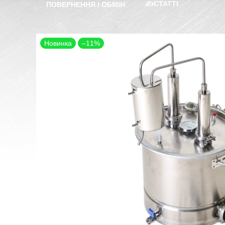
✍️СТАТТІ
ПОВЕРНЕННЯ І ОБМІН
Новинка
–11%