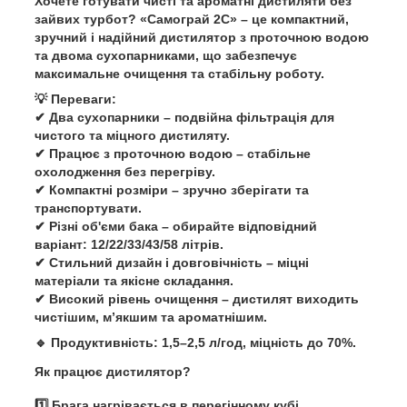
Хочете готувати
чисті та ароматні дистиляти
без
зайвих турбот?
«Самограй 2С»
– це
компактний,
зручний і надійний
дистилятор з
проточною водою
та
двома сухопарниками
, що забезпечує
максимальне очищення та стабільну роботу
.
💡
Переваги:
✔
Два сухопарники
– подвійна фільтрація для
чистого та міцного дистиляту.
✔
Працює з проточною водою
– стабільне
охолодження без перегріву.
✔
Компактні розміри
– зручно зберігати та
транспортувати.
✔
Різні об'єми бака
– обирайте відповідний
варіант:
12/22/33/43/58 літрів
.
✔
Стильний дизайн і довговічність
– міцні
матеріали та якісне складання.
✔
Високий рівень очищення
– дистилят виходить
чистішим, м’якшим та ароматнішим
.
🔹
Продуктивність:
1,5–2,5 л/год, міцність до 70%
.
Як працює дистилятор?
1️⃣
Брага нагрівається
в перегінному кубі,