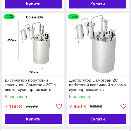
Купити
Купити
–8%
–5%
Дистилятор побутовий
Дистилятор Самограй 2С
класичний Самограй 2С" з
побутовий класичний з двома
двома сухопарниками та
сухопарниками та
холодильником тм БУДЬМО
холодильником від ТМ
В наявності
В наявності
БУДЬМО
7 150
7 950
₴
₴
7 750 ₴
8 350 ₴
Купити
Купити