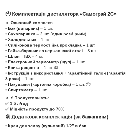
📦 Комплектація дистилятора «Самограй 2С»
🔹
Основний комплект:
•
Бак (випарник)
– 1 шт.
•
Сухопарники
– 2 шт. (
один розбірний
).
•
Холодильник
– 1 шт.
•
Силіконова термостійка прокладка
– 1 шт.
•
Гайка-баранчик з нержавіючої сталі
– 5 шт.
•
Шланг ПВХ
– 4 м.
•
Електронний термометр (щуп)
– 1 шт.
•
Книга рецептів
– 1 шт. 📖
•
Інструкція з використання + гарантійний талон (гарантія
3 роки)
– 1 шт.
•
Пакування (картонна коробка)
– 1 шт. 📦
•
Спиртометр
– 1 шт.
🔹
⚡ Продуктивність:
✅
1,5 л/год
✅
Міцність продукту до 70%
🛠 Додаткова комплектація (за бажанням)
•
Кран для зливу (кульовий) 1/2″ в бак