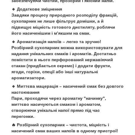
забезпечуючи
чистий, прозорий і якісний напій
.
🔹
Додаткове зміцнення
Завдяки процесу
природного розподілу фракцій
,
сухопарник не лише фільтрує домішки, а й
підвищує міцність
готового дистиляту, роблячи
його
насиченішим і м’якшим на смак
.
🔹
Ароматизація напоїв – легко та зручно!
Розбірний сухопарник можна використовувати для
надання унікальних смаків і ароматів
. Достатньо
помістити в нього
перфорований нержавіючий
стакан
(придбається окремо) і додати
фрукти,
ягоди, горіхи, спеції
або інші натуральні
ароматизатори.
🔹
Миттєва мацерація – насичений смак без довгого
настоювання
Пари, проходячи через ароматну "начинку",
миттєво насичуються смаком і ароматом,
створюючи
унікальні напої прямо під час
перегонки
.
🔥
Розбірний сухопарник – чистота, міцність і
насичений смак ваших напоїв в одному пристрої!