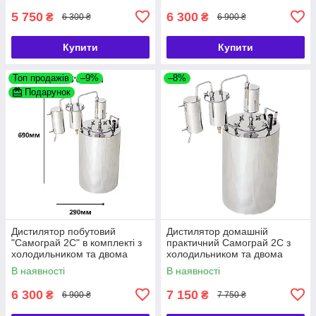
5 750
6 300
₴
₴
6 300 ₴
6 900 ₴
Купити
Купити
Топ продажів
–9%
–8%
Подарунок
Дистилятор побутовий
Дистилятор домашній
"Самограй 2С" в комплекті з
практичний Самограй 2С з
холодильником та двома
холодильником та двома
сухопарниками ТМ БУДЬМО
сухопарниками класичний
В наявності
В наявності
6 300
7 150
₴
₴
6 900 ₴
7 750 ₴