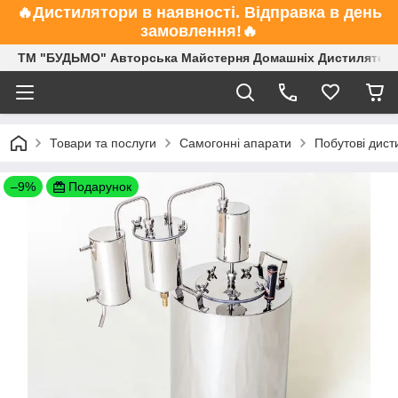
🔥Дистилятори в наявності. Відправка в день
замовлення!🔥
ТМ "БУДЬМО" Авторська Майстерня Домашніх Дистиляторі
Товари та послуги
Самогонні апарати
Побутові дист
–9%
Подарунок