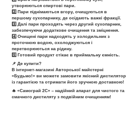
утворюються спиртові пари.
2️⃣ Пари піднімаються вгору,
очищуються в
першому сухопарнику
, де осідають важкі фракції.
3️⃣ Далі пари проходять
через другий сухопарник
,
забезпечуючи
додаткове очищення та зміцнення
.
4️⃣ Очищені пари надходять у
холодильник з
проточною водою
, охолоджуються і
перетворюються на рідину.
5️⃣
Готовий продукт
стікає в приймальну ємність.
📌
Де купити?
В інтернет-магазині
Авторської майстерні
«Будьмо!»
ви можете замовити
якісний дистилятор
із гарантією
та отримати його
зручною доставкою
!
🔥
«Самограй 2С» – надійний апарат для чистого та
смачного дистиляту з подвійним очищенням!