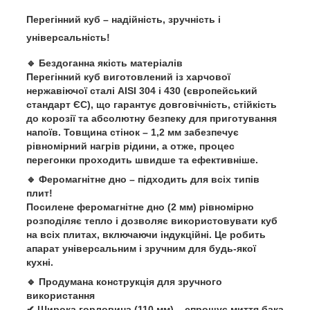
Перегінний куб – надійність, зручність і
універсальність!
🔹
Бездоганна якість матеріалів
Перегінний куб виготовлений із
харчової
нержавіючої сталі AISI 304 і 430
(європейський
стандарт ЄС), що гарантує
довговічність, стійкість
до корозії
та
абсолютну безпеку
для приготування
напоїв.
Товщина стінок – 1,2 мм
забезпечує
рівномірний нагрів рідини
, а отже, процес
перегонки проходить
швидше та ефективніше
.
🔹
Феромагнітне дно – підходить для всіх типів
плит!
Посилене
феромагнітне дно (2 мм)
рівномірно
розподіляє тепло і дозволяє використовувати куб
на всіх плитах
, включаючи
індукційні
. Це робить
апарат
універсальним і зручним
для будь-якої
кухні.
🔹
Продумана конструкція для зручного
використання
✔
Широка горловина (110 мм)
– спрощує миття бака