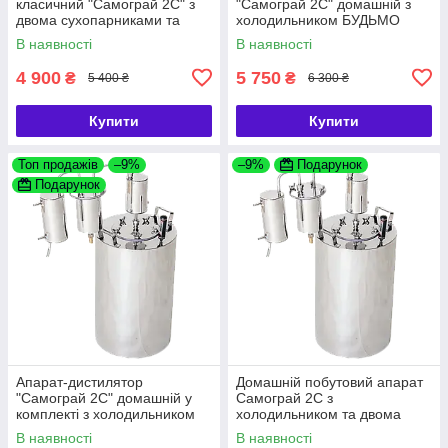
класичний "Самограй 2С" з
"Самограй 2С" домашній з
двома сухопарниками та
холодильником БУДЬМО
холодильником ТМ БУДЬМО
В наявності
В наявності
4 900
5 750
₴
₴
5 400 ₴
6 300 ₴
Купити
Купити
Топ продажів
–9%
–9%
Подарунок
Подарунок
Апарат-дистилятор
Домашній побутовий апарат
"Самограй 2С" домашній у
Самограй 2С з
комплекті з холодильником
холодильником та двома
та двома сухопарниками тм
сухопарниками ТМ БУДЬМО
В наявності
В наявності
БУДЬМО