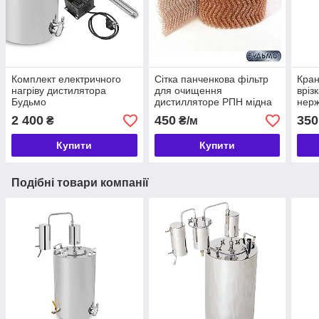
Комплект електричного
Сітка панченкова фільтр
Кран
нагріву дистилятора
для очищення
вріз
Будьмо
дистилляторе РПН мідна
нерж
4х нитьевая регулярна
2 400
450
350
₴
₴/м
Купити
Купити
Подібні товари компанії