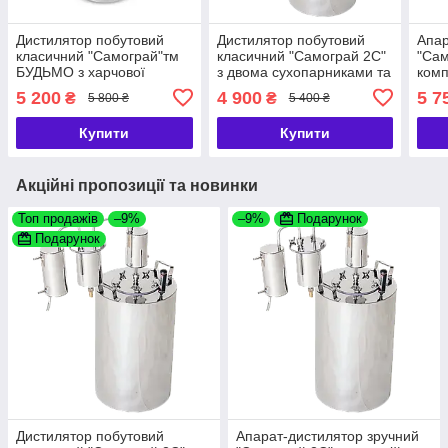
Дистилятор побутовий
Дистилятор побутовий
Апар
класичний "Самограй"тм
класичний "Самограй 2С"
"Сам
БУДЬМО з харчової
з двома сухопарниками та
комп
нержавіючої сталі з
холодильником ТМ
холо
5 200
4 900
5 7
₴
₴
5 800 ₴
5 400 ₴
сухопарником
БУДЬМО
сухо
БУД
Купити
Купити
Акційні пропозиції та новинки
Топ продажів
–9%
–9%
Подарунок
Подарунок
Дистилятор побутовий
Апарат-дистилятор зручний